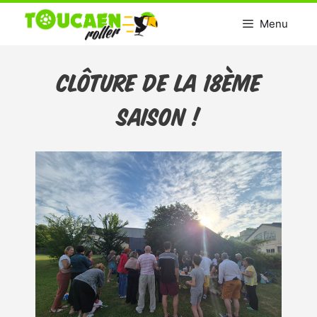
Aller
Menu
au
contenu
Clôture de la 18ème
saison !