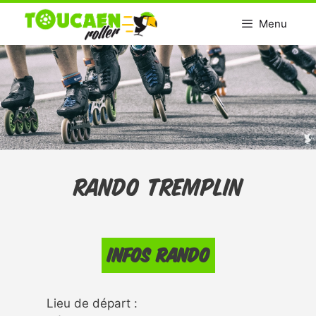
Aller
Menu
au
contenu
Rando tremplin
Infos rando
Lieu de départ :