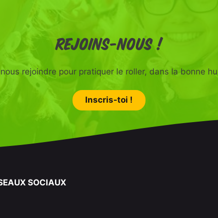
Rejoins-nous !
nous rejoindre pour pratiquer le roller, dans la bonne h
Inscris-toi !
SEAUX SOCIAUX